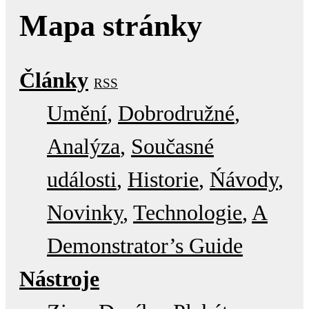
Mapa stránky
Články
RSS
Umění
Dobrodružné
Analýza
Současné
události
Historie
Ńávody
Novinky
Technologie
A
Demonstrator’s Guide
Nástroje