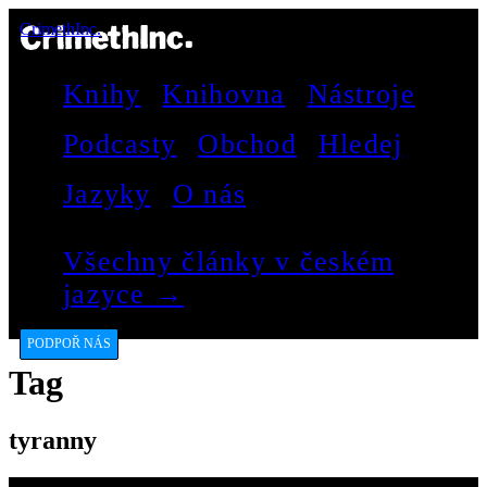
CrimethInc.
Knihy
Knihovna
Nástroje
Podcasty
Obchod
Hledej
Jazyky
O nás
Všechny články v českém
jazyce →
PODPOŘ NÁS
Tag
tyranny