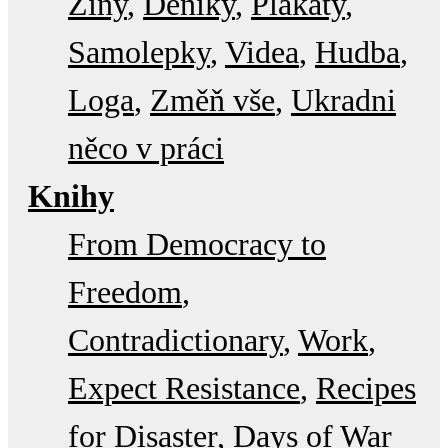
Ziny
Deníky
Plakáty
Samolepky
Videa
Hudba
Loga
Změň vše
Ukradni
něco v práci
Knihy
From Democracy to
Freedom
Contradictionary
Work
Expect Resistance
Recipes
for Disaster
Days of War