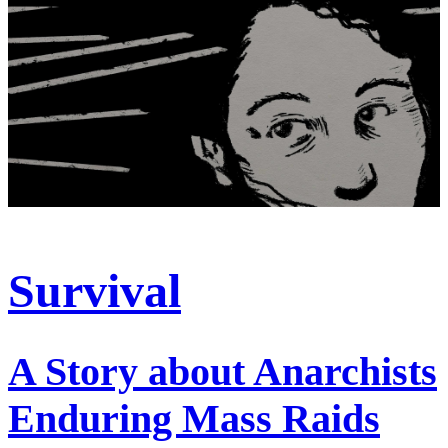
Survival
A Story about Anarchists
Enduring Mass Raids