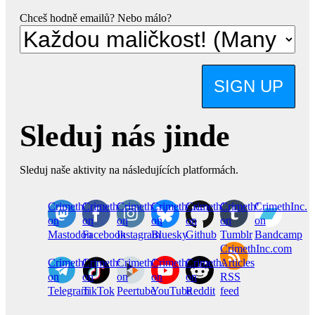
Chceš hodně emailů? Nebo málo?
SIGN UP
Sleduj nás jinde
Sleduj naše aktivity na následujících platformách.
CrimethInc.
Crimethinc.
Crimethinc.
Crimethinc.
CrimethInc.
CrimethInc.
CrimethInc.
on
on
on
on
on
on
on
Mastodon
Facebook
Instagram
Bluesky
Github
Tumblr
Bandcamp
CrimethInc.com
CrimethInc.
Crimethinc.
CrimethInc.
CrimethInc.
CrimethInc.
Articles
on
on
on
on
on
RSS
Telegram
TikTok
Peertube
YouTube
Reddit
feed