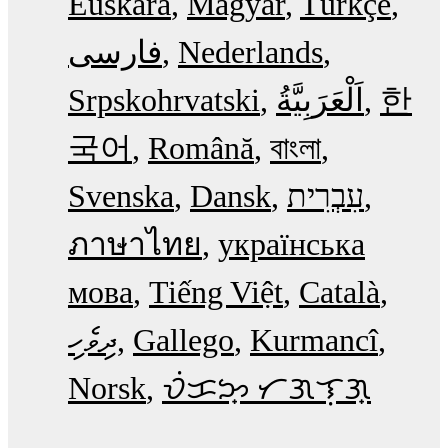
Euskara
Magyar
Türkçe
فارسی
Nederlands
Srpskohrvatski
한
국어
Română
বাংলা
Svenska
Dansk
עִבְרִית
ภาษาไทย
українська
мова
Tiếng Việt
Català
ދިވެހި
Gallego
Kurmancî
Norsk
ᜏᜒᜃᜅ᜔ ᜆᜄᜎᜓᜄ᜔