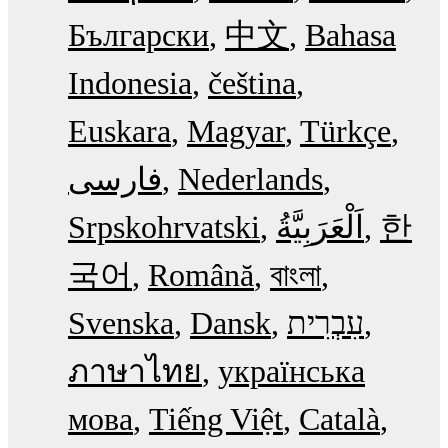
Български
中文
Bahasa
Indonesia
čeština
Euskara
Magyar
Türkçe
فارسی
Nederlands
Srpskohrvatski
한
국어
Română
বাংলা
Svenska
Dansk
עִבְרִית
ภาษาไทย
українська
мова
Tiếng Việt
Català