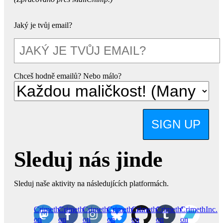
Jaký je tvůj email?
Chceš hodně emailů? Nebo málo?
SIGN UP
Sleduj nás jinde
Sleduj naše aktivity na následujících platformách.
CrimethInc.
Crimethinc.
Crimethinc.
Crimethinc.
CrimethInc.
CrimethInc.
CrimethInc.
on
on
on
on
on
on
on