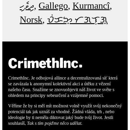
ދިވެހި
Gallego
Kurmancî
Norsk
ᜏᜒᜃᜅ᜔ ᜆᜄᜎᜓᜄ᜔
CrimethInc. Je odbojová allince a decentralizovaná síť která
se zavázala k anonymní kolektivní akci a útěku z vězení
našeho času. Snažíme se znovuobjevit náš život ve světe s
ohledem na principy sebeurčení a vzájemné pomoci.
Věříme že by si měl mít možnost volně využít svůj nekonečný
potenciál tak jak uznáš za vhodné. Žádná vláda, trh , nebo
ideologie by ti neměla diktovat jaký bude tvůj život. Jestli
souhlasíš,
Tak s tím pojďme něco udělat.