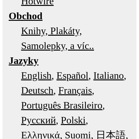
Hotwire
Obchod
Knihy, Plakáty,
Samolepky, a víc..
Jazyky
English
Español
Italiano
Deutsch
Français
Português Brasileiro
Русский
Polski
Ελληνικά
Suomi
日本語