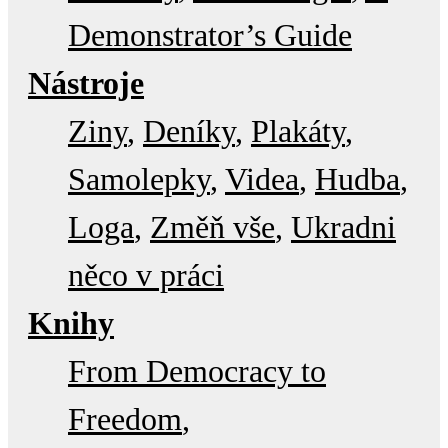
Demonstrator’s Guide
Nástroje
Ziny
Deníky
Plakáty
Samolepky
Videa
Hudba
Loga
Změň vše
Ukradni
něco v práci
Knihy
From Democracy to
Freedom