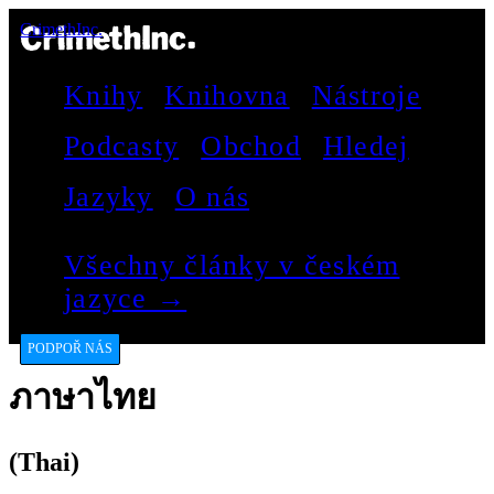
CrimethInc.
Knihy
Knihovna
Nástroje
Podcasty
Obchod
Hledej
Jazyky
O nás
Všechny články v českém
jazyce →
PODPOŘ NÁS
ภาษาไทย
(Thai)