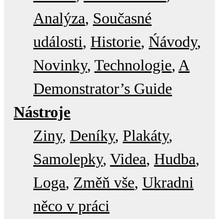
Analýza
Současné
události
Historie
Ńávody
Novinky
Technologie
A
Demonstrator’s Guide
Nástroje
Ziny
Deníky
Plakáty
Samolepky
Videa
Hudba
Loga
Změň vše
Ukradni
něco v práci