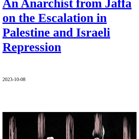
An Anarchist from Jaffa
on the Escalation in
Palestine and Israeli
Repression
2023-10-08