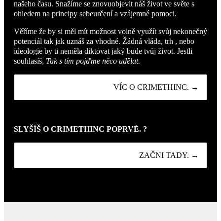
našeho času. Snažíme se znovuobjevit náš život ve světe s
ohledem na principy sebeurčení a vzájemné pomoci.
Věříme že by si měl mít možnost volně využít svůj nekonečný
potenciál tak jak uznáš za vhodné. Žádná vláda, trh , nebo
ideologie by ti neměla diktovat jaký bude tvůj život. Jestli
souhlasíš,
Tak s tím pojďme něco udělat.
VÍC O CRIMETHINC. →
SLYŠÍŠ O CRIMETHINC POPRVÉ. ?
ZAČNI TADY. →