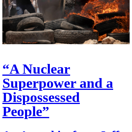
“A Nuclear
Superpower and a
Dispossessed
People”