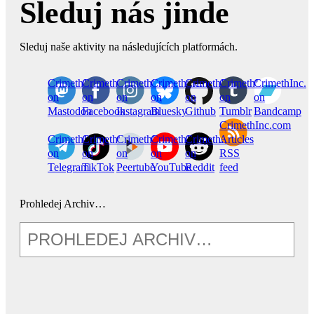
Sleduj nás jinde
Sleduj naše aktivity na následujících platformách.
CrimethInc.
Crimethinc.
Crimethinc.
Crimethinc.
CrimethInc.
CrimethInc.
CrimethInc.
on
on
on
on
on
on
on
Mastodon
Facebook
Instagram
Bluesky
Github
Tumblr
Bandcamp
CrimethInc.com
CrimethInc.
Crimethinc.
CrimethInc.
CrimethInc.
CrimethInc.
Articles
on
on
on
on
on
RSS
Telegram
TikTok
Peertube
YouTube
Reddit
feed
Prohledej Archiv…