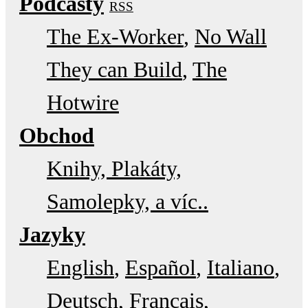
Podcasty
RSS
The Ex-Worker
No Wall
They can Build
The
Hotwire
Obchod
Knihy, Plakáty,
Samolepky, a víc..
Jazyky
English
Español
Italiano
Deutsch
Français