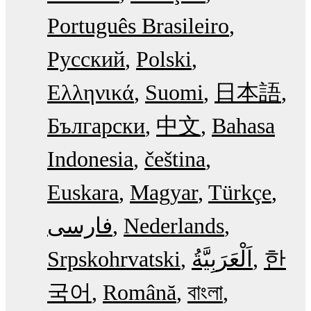
Português Brasileiro
Русский
Polski
Ελληνικά
Suomi
日本語
Български
中文
Bahasa
Indonesia
čeština
Euskara
Magyar
Türkçe
فارسی
Nederlands
Srpskohrvatski
한
국어
Română
বাংলা