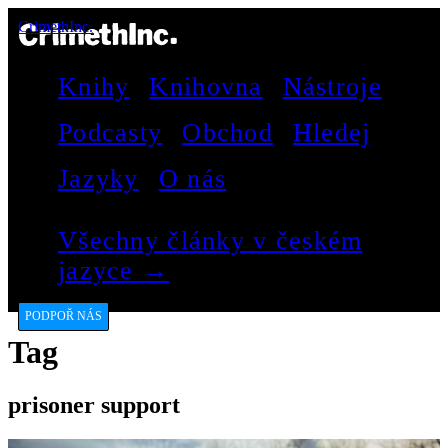
CrimethInc.
Knihy
Knihovna
Nástroje
Podcasty
Obchod
Hledej
Jazyky
O nás
Všechny články v českém
jazyce →
PODPOŘ NÁS
Tag
prisoner support