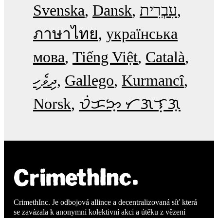
Svenska
Dansk
עִבְרִית
ภาษาไทย
українська
мова
Tiếng Việt
Català
ދިވެހި
Gallego
Kurmancî
Norsk
ᜏᜒᜃᜅ᜔ ᜆᜄᜎᜓᜄ᜔
CrimethInc. Je odbojová allince a decentralizovaná síť která
se zavázala k anonymní kolektivní akci a útěku z vězení