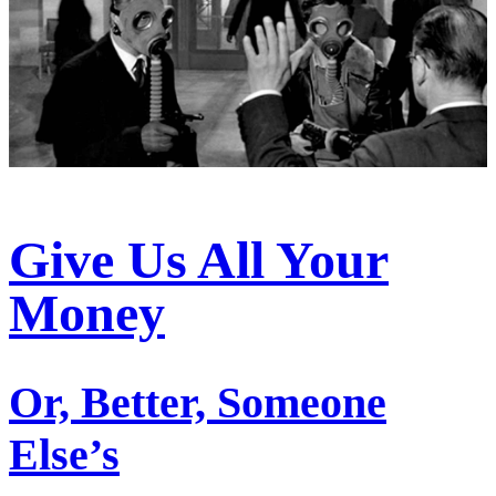
Give Us All Your
Money
Or, Better, Someone
Else’s