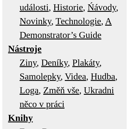
události
Historie
Ńávody
Novinky
Technologie
A
Demonstrator’s Guide
Nástroje
Ziny
Deníky
Plakáty
Samolepky
Videa
Hudba
Loga
Změň vše
Ukradni
něco v práci
Knihy