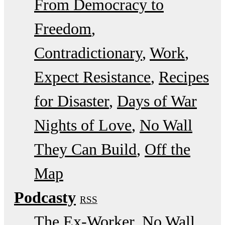
From Democracy to
Freedom
Contradictionary
Work
Expect Resistance
Recipes
for Disaster
Days of War
Nights of Love
No Wall
They Can Build
Off the
Map
Podcasty
RSS
The Ex-Worker
No Wall