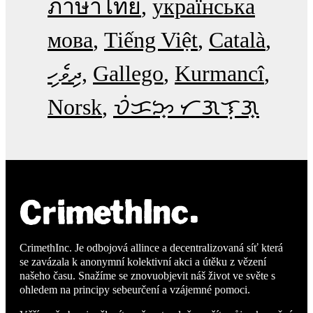
ภาษาไทย
українська
мова
Tiếng Việt
Català
ދިވެހި
Gallego
Kurmancî
Norsk
ᜏᜒᜃᜅ᜔ ᜆᜄᜎᜓᜄ᜔
CrimethInc. Je odbojová allince a decentralizovaná síť která
se zavázala k anonymní kolektivní akci a útěku z vězení
našeho času. Snažíme se znovuobjevit náš život ve světe s
ohledem na principy sebeurčení a vzájemné pomoci.