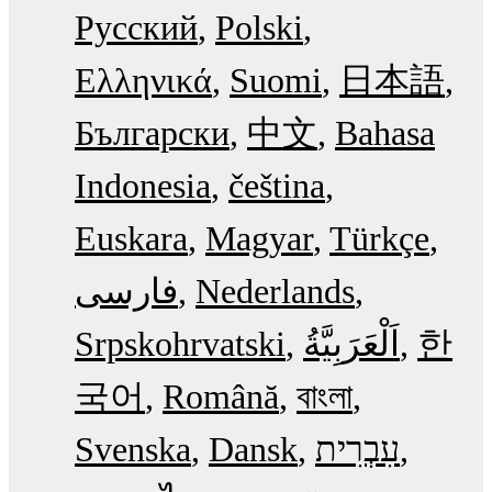
Русский
Polski
Ελληνικά
Suomi
日本語
Български
中文
Bahasa
Indonesia
čeština
Euskara
Magyar
Türkçe
فارسی
Nederlands
Srpskohrvatski
한
국어
Română
বাংলা
Svenska
Dansk
עִבְרִית