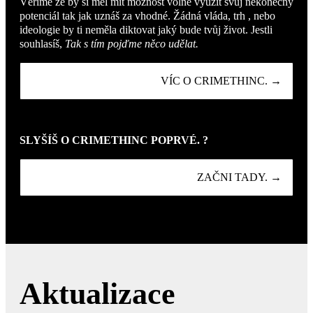
Věříme že by si měl mít možnost volně využít svůj nekonečný
potenciál tak jak uznáš za vhodné. Žádná vláda, trh , nebo
ideologie by ti neměla diktovat jaký bude tvůj život. Jestli
souhlasíš,
Tak s tím pojďme něco udělat.
VÍC O CRIMETHINC. →
SLYŠÍŠ O CRIMETHINC POPRVÉ. ?
ZAČNI TADY. →
Aktualizace