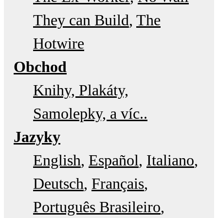
They can Build
The
Hotwire
Obchod
Knihy, Plakáty,
Samolepky, a víc..
Jazyky
English
Español
Italiano
Deutsch
Français
Português Brasileiro