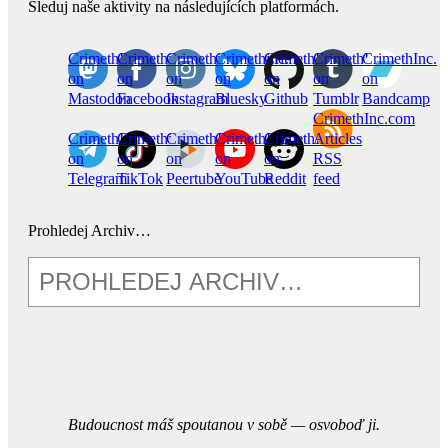
Sleduj naše aktivity na následujících platformách.
CrimethInc.
Crimethinc.
Crimethinc.
Crimethinc.
CrimethInc.
CrimethInc.
CrimethInc.
on
on
on
on
on
on
on
Mastodon
Facebook
Instagram
Bluesky
Github
Tumblr
Bandcamp
CrimethInc.com
CrimethInc.
Crimethinc.
CrimethInc.
CrimethInc.
CrimethInc.
Articles
on
on
on
on
on
RSS
Telegram
TikTok
Peertube
YouTube
Reddit
feed
Prohledej Archiv…
Budoucnost máš spoutanou v sobě — osvoboď ji.