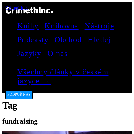
CrimethInc.
Knihy
Knihovna
Nástroje
Podcasty
Obchod
Hledej
Jazyky
O nás
Všechny články v českém
jazyce →
PODPOŘ NÁS
Tag
fundraising