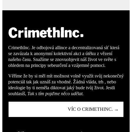
CrimethInc. Je odbojová allince a decentralizovaná síť která
se zavázala k anonymní kolektivní akci a útěku z vězení
našeho času. Snažíme se znovuobjevit náš život ve světe s
ohledem na principy sebeurčení a vzájemné pomoci.
Věříme že by si měl mít možnost volně využít svůj nekonečný
potenciál tak jak uznáš za vhodné. Žádná vláda, trh , nebo
ideologie by ti neměla diktovat jaký bude tvůj život. Jestli
souhlasíš,
Tak s tím pojďme něco udělat.
VÍC O CRIMETHINC. →