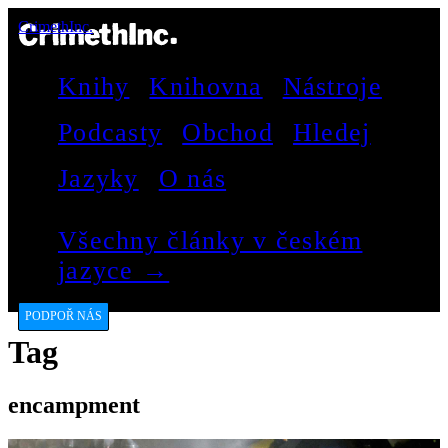
CrimethInc.
Knihy
Knihovna
Nástroje
Podcasty
Obchod
Hledej
Jazyky
O nás
Všechny články v českém
jazyce →
PODPOŘ NÁS
Tag
encampment