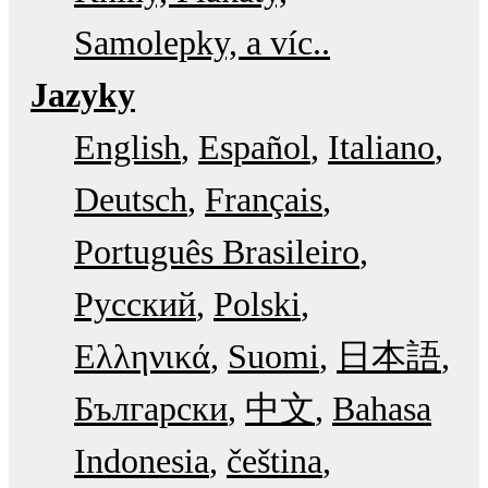
Samolepky, a víc..
Jazyky
English
Español
Italiano
Deutsch
Français
Português Brasileiro
Русский
Polski
Ελληνικά
Suomi
日本語
Български
中文
Bahasa
Indonesia
čeština