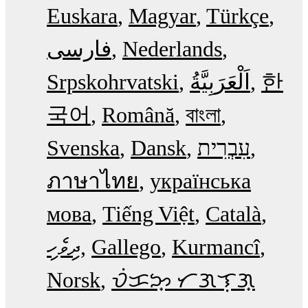
Euskara
Magyar
Türkçe
فارسی
Nederlands
Srpskohrvatski
한
국어
Română
বাংলা
Svenska
Dansk
עִבְרִית
ภาษาไทย
українська
мова
Tiếng Việt
Català
ދިވެހި
Gallego
Kurmancî
Norsk
ᜏᜒᜃᜅ᜔ ᜆᜄᜎᜓᜄ᜔