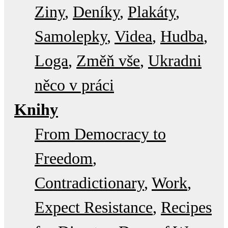
Ziny
Deníky
Plakáty
Samolepky
Videa
Hudba
Loga
Změň vše
Ukradni
něco v práci
Knihy
From Democracy to
Freedom
Contradictionary
Work
Expect Resistance
Recipes