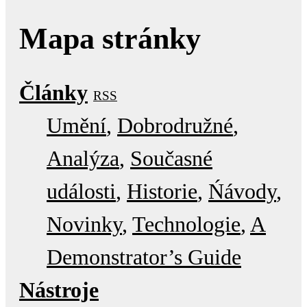
Mapa stránky
Články
RSS
Umění
Dobrodružné
Analýza
Současné
události
Historie
Ńávody
Novinky
Technologie
A
Demonstrator’s Guide
Nástroje