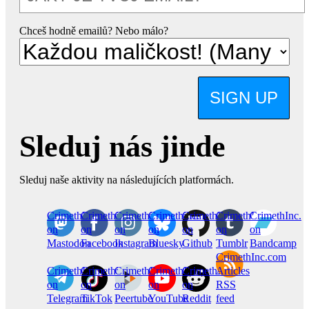
Chceš hodně emailů? Nebo málo?
SIGN UP
Sleduj nás jinde
Sleduj naše aktivity na následujících platformách.
CrimethInc.
Crimethinc.
Crimethinc.
Crimethinc.
CrimethInc.
CrimethInc.
CrimethInc.
on
on
on
on
on
on
on
Mastodon
Facebook
Instagram
Bluesky
Github
Tumblr
Bandcamp
CrimethInc.com
CrimethInc.
Crimethinc.
CrimethInc.
CrimethInc.
CrimethInc.
Articles
on
on
on
on
on
RSS
Telegram
TikTok
Peertube
YouTube
Reddit
feed