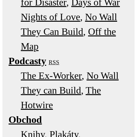
for Disaster
Days of War
Nights of Love
No Wall
They Can Build
Off the
Map
Podcasty
RSS
The Ex-Worker
No Wall
They can Build
The
Hotwire
Obchod
Knihy, Plakáty,