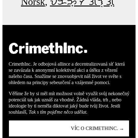
Norsk
ᜏᜒᜃᜅ᜔ ᜆᜄᜎᜓᜄ᜔
CrimethInc. Je odbojová allince a decentralizovaná síť která
se zavázala k anonymní kolektivní akci a útěku z vězení
našeho času. Snažíme se znovuobjevit náš život ve světe s
ohledem na principy sebeurčení a vzájemné pomoci.
Věříme že by si měl mít možnost volně využít svůj nekonečný
potenciál tak jak uznáš za vhodné. Žádná vláda, trh , nebo
ideologie by ti neměla diktovat jaký bude tvůj život. Jestli
souhlasíš,
Tak s tím pojďme něco udělat.
VÍC O CRIMETHINC. →