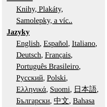
Knihy, Plakáty,
Samolepky, a víc..
Jazyky
English
Español
Italiano
Deutsch
Français
Português Brasileiro
Русский
Polski
Ελληνικά
Suomi
日本語
Български
中文
Bahasa