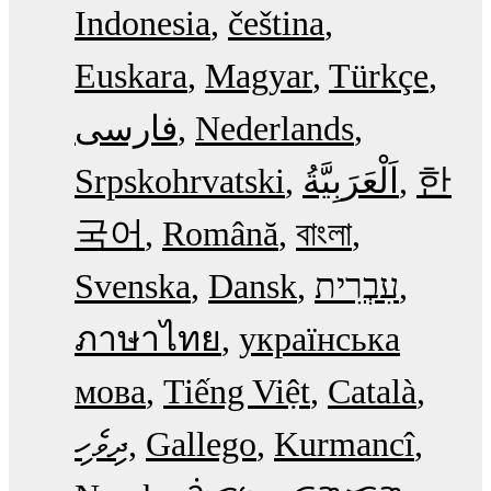
Indonesia
čeština
Euskara
Magyar
Türkçe
فارسی
Nederlands
Srpskohrvatski
한
국어
Română
বাংলা
Svenska
Dansk
עִבְרִית
ภาษาไทย
українська
мова
Tiếng Việt
Català
ދިވެހި
Gallego
Kurmancî