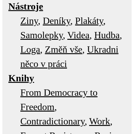
Nástroje
Ziny
Deníky
Plakáty
Samolepky
Videa
Hudba
Loga
Změň vše
Ukradni
něco v práci
Knihy
From Democracy to
Freedom
Contradictionary
Work