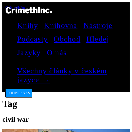
CrimethInc.
Knihy
Knihovna
Nástroje
Podcasty
Obchod
Hledej
Jazyky
O nás
Všechny články v českém
jazyce →
PODPOŘ NÁS
Tag
civil war