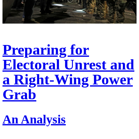
Preparing for
Electoral Unrest and
a Right-Wing Power
Grab
An Analysis