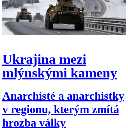
Ukrajina mezi
mlýnskými kameny
Anarchisté a anarchistky
v regionu, kterým zmítá
hrozba války