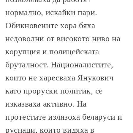
нормално, искайки пари.
Обикновените хора бяха
недоволни от високото ниво на
корупция и полицейската
бруталност. Националистите,
които не харесваха Янукович
като проруски политик, се
изказваха активно. На
протестите излязоха беларуси и
руснаци, които видяха в