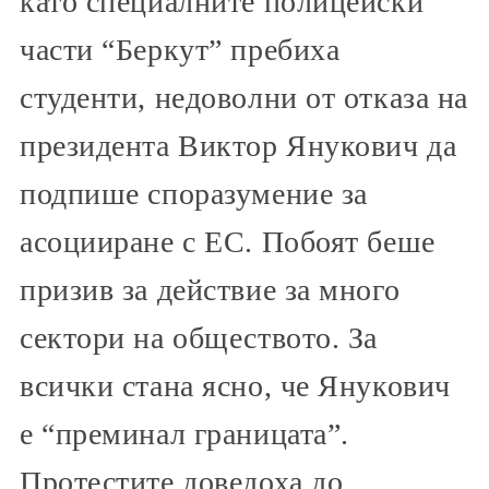
като специалните полицейски
части “Беркут” пребиха
студенти, недоволни от отказа на
президента Виктор Янукович да
подпише споразумение за
асоцииране с ЕС. Побоят беше
призив за действие за много
сектори на обществото. За
всички стана ясно, че Янукович
е “преминал границата”.
Протестите доведоха до