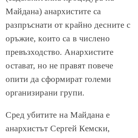
Майдана) анархистите са
разпръснати от крайно десните с
оръжие, които са в числено
превъзходство. Анархистите
остават, но не правят повече
опити да сформират големи
организирани групи.
Сред убитите на Майдана е
анархистът Сергей Кемски,