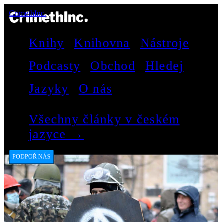
CrimethInc.
Knihy
Knihovna
Nástroje
Podcasty
Obchod
Hledej
Jazyky
O nás
Všechny články v českém
jazyce →
PODPOŘ NÁS