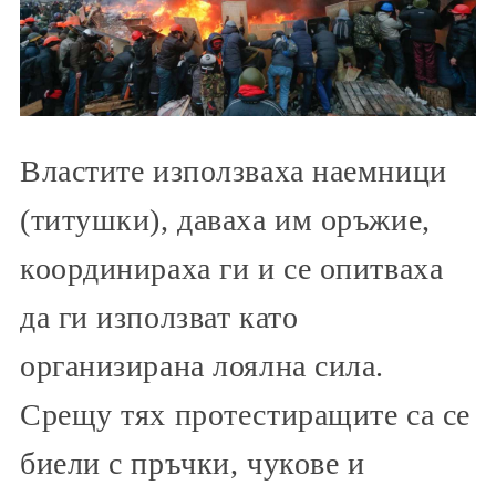
Властите използваха наемници
(титушки), даваха им оръжие,
координираха ги и се опитваха
да ги използват като
организирана лоялна сила.
Срещу тях протестиращите са се
биели с пръчки, чукове и