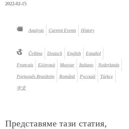
2022-02-15
Analysis
Current Events
History
Čeština
Deutsch
English
Español
Français
Ελληνικά
Magyar
Italiano
Nederlands
Português Brasileiro
Română
Русский
Türkçe
中文
Представяме тази статия,