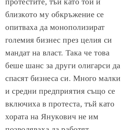
протестите, тъй като той и
близкото му обкръжение се
опитваха да монополизират
големия бизнес през целия си
мандат на власт. Така че това
беше шанс за други олигарси да
спасят бизнеса си. Много малки
и средни предприятия също се
включиха в протеста, тъй като
хората на Янукович не им
позволяваха да работят