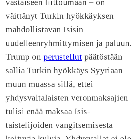
vastaiseen liittoumaan – on
väittänyt Turkin hyökkäyksen
mahdollistavan Isisin
uudelleenryhmittymisen ja paluun.
Trump on
perustellut
päätöstään
sallia Turkin hyökkäys Syyriaan
muun muassa sillä, ettei
yhdysvaltalaisten veronmaksajien
tulisi enää maksaa Isis-
taistelijoiden vangitsemisesta
koituvia kuluja. Yhdysvallat ei ole