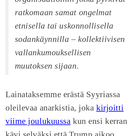
ratkomaan samat ongelmat
etnisella tai uskonnollisella
sodankäynnilla – kollektiivisen
vallankumouksellisen
muutoksen sijaan.
Lainataksemme erästä Syyriassa
oleilevaa anarkistia, joka
kirjoitti
viime joulukuussa
kun ensi kerran
kävi selväksi että Trump aikoo