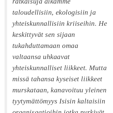
ratkaisuja aikamme
taloudellisiin, ekologisiin ja
yhteiskunnallisiin kriiseihin. He
keskittyvät sen sijaan
tukahduttamaan omaa
valtaansa uhkaavat
yhteiskunnalliset liikkeet. Mutta
missä tahansa kyseiset liikkeet
murskataan, kanavoituu yleinen
tyytymättömyys Isisin kaltaisiin
organisaatioihin jotka pyrkivät