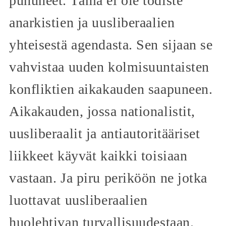
puhuneet. Tämä ei ole todiste
anarkistien ja uusliberaalien
yhteisestä agendasta. Sen sijaan se
vahvistaa uuden kolmisuuntaisten
konfliktien aikakauden saapuneen.
Aikakauden, jossa nationalistit,
uusliberaalit ja antiautoritääriset
liikkeet käyvät kaikki toisiaan
vastaan. Ja piru periköön ne jotka
luottavat uusliberaalien
huolehtivan turvallisuudestaan.