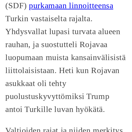
(SDF)
purkamaan linnoitteensa
Turkin vastaiselta rajalta.
Yhdysvallat lupasi turvata alueen
rauhan, ja suostutteli Rojavaa
luopumaan muista kansainvälisistä
liittolaisistaan. Heti kun Rojavan
asukkaat oli tehty
puolustuskyvyttömiksi Trump
antoi Turkille luvan hyökätä.
Valtioiden rajat ja niiden merkitys