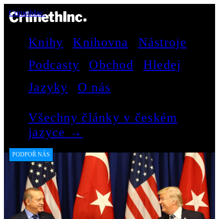
CrimethInc.
Knihy
Knihovna
Nástroje
Podcasty
Obchod
Hledej
Jazyky
O nás
Všechny články v českém
jazyce →
PODPOŘ NÁS