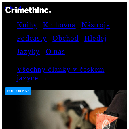
CrimethInc.
Knihy
Knihovna
Nástroje
Podcasty
Obchod
Hledej
Jazyky
O nás
Všechny články v českém
jazyce →
PODPOŘ NÁS